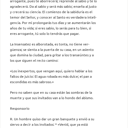
arrogante, pues te aborrecerá; reprende al sabio y te lo
agradecerá. Da al sabio y será más sabio; enseña al justo
y crecerá su ciencia. El comienzo de la sabiduría es el
temor del Señor, y conocer al Santo es verdadera inteli-
gencia. Por mí prolongarás tus días y se aumentarán los
años de tu vida; si eres sabio, lo serás para tu bien, si
eres arrogante, tú solo lo tendrás que pagar.
La Insensatez es alborotada, es tonta, no tiene ver-
güenza; se sienta a la puerta de su casa, en un asiento
que domina la ciudad, para gritar a los transeúntes y a
los que siguen el recto camino:
«Los inexpertos, que vengan aquí, quiero hablar a los
faltos de juicio: El agua robada es más dulce; el pan a
escondidas es más sabroso.»
Pero no saben que en su casa están las sombras de la
muerte y que sus invitados van a lo hondo del abismo.
Responsorio
R. Un hombre quiso dar un gran banquete y envió a su
siervo a decir a los invitados: * «Venid, que ya está