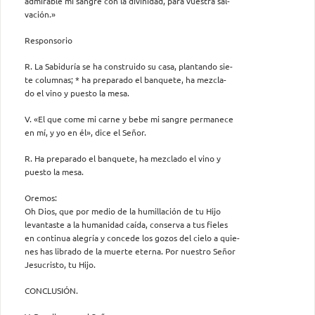
admirable mi sangre con la divinidad, para vuestra sal-
vación.»
Responsorio
R. La Sabiduría se ha construido su casa, plantando sie-
te columnas; * ha preparado el banquete, ha mezcla-
do el vino y puesto la mesa.
V. «El que come mi carne y bebe mi sangre permanece
en mí, y yo en él», dice el Señor.
R. Ha preparado el banquete, ha mezclado el vino y
puesto la mesa.
Oremos:
Oh Dios, que por medio de la humillación de tu Hijo
levantaste a la humanidad caída, conserva a tus fieles
en continua alegría y concede los gozos del cielo a quie-
nes has librado de la muerte eterna. Por nuestro Señor
Jesucristo, tu Hijo.
CONCLUSIÓN.