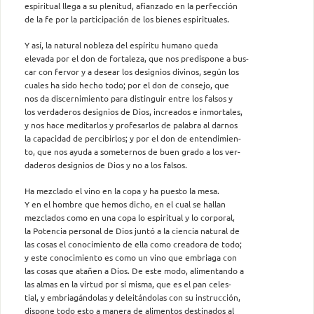
espiritual llega a su plenitud, afianzado en la perfección
de la fe por la participación de los bienes espirituales.
Y así, la natural nobleza del espíritu humano queda
elevada por el don de fortaleza, que nos predispone a bus-
car con fervor y a desear los designios divinos, según los
cuales ha sido hecho todo; por el don de consejo, que
nos da discernimiento para distinguir entre los falsos y
los verdaderos designios de Dios, increados e inmortales,
y nos hace meditarlos y profesarlos de palabra al darnos
la capacidad de percibirlos; y por el don de entendimien-
to, que nos ayuda a someternos de buen grado a los ver-
daderos designios de Dios y no a los falsos.
Ha mezclado el vino en la copa y ha puesto la mesa.
Y en el hombre que hemos dicho, en el cual se hallan
mezclados como en una copa lo espiritual y lo corporal,
la Potencia personal de Dios juntó a la ciencia natural de
las cosas el conocimiento de ella como creadora de todo;
y este conocimiento es como un vino que embriaga con
las cosas que atañen a Dios. De este modo, alimentando a
las almas en la virtud por sí misma, que es el pan celes-
tial, y embriagándolas y deleitándolas con su instrucción,
dispone todo esto a manera de alimentos destinados al