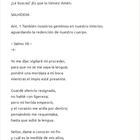
¿Le buscas? ¡Es que lo tienes! Amén.
SALMODIA
Ant. 1 También nosotros gemimos en nuestro interior,
aguardando la redención de nuestro cuerpo.
– Salmo 38 –
–I–
Yo me dije: vigilaré mi proceder,
para que no se me vaya la lengua;
pondré una mordaza a mi boca
mientras el impío esté presente.
Guardé silencio resignado,
no hablé con ligereza;
pero mi herida empeoró,
y el corazón me ardía por dentro;
pensándolo me requemaba,
hasta que solté la lengua.
Señor, dame a conocer mi fin
y cuál es la medida de mis años,