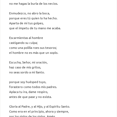
no me hagas la burla de los necios.
Enmudezco, no abro la boca,
porque eres tú quien lo ha hecho.
Aparta de mí tus golpes,
que el ímpetu de tu mano me acaba.
Escarmientas al hombre
castigando su culpa;
como una polilla roes sus tesoros;
el hombre no es más que un soplo.
Escucha, Señor, mi oración,
haz caso de mis gritos,
no seas sordo a mi llanto.
porque soy huésped tuyo,
forastero como todos mis padres.
Aplaca tu ira, dame respiro,
antes de que pase y no exista.
Gloria al Padre, y al Hijo, y al Espíritu Santo.
Como era en el principio, ahora y siempre,
por los siglos de los siglos. Amén.