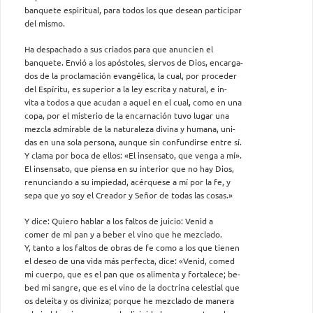
banquete espiritual, para todos los que desean participar
del mismo.
Ha despachado a sus criados para que anuncien el
banquete. Envió a los apóstoles, siervos de Dios, encarga-
dos de la proclamación evangélica, la cual, por proceder
del Espíritu, es superior a la ley escrita y natural, e in-
vita a todos a que acudan a aquel en el cual, como en una
copa, por el misterio de la encarnación tuvo lugar una
mezcla admirable de la naturaleza divina y humana, uni-
das en una sola persona, aunque sin confundirse entre sí.
Y clama por boca de ellos: «El insensato, que venga a mí».
El insensato, que piensa en su interior que no hay Dios,
renunciando a su impiedad, acérquese a mí por la fe, y
sepa que yo soy el Creador y Señor de todas las cosas.»
Y dice: Quiero hablar a los faltos de juicio: Venid a
comer de mi pan y a beber el vino que he mezclado.
Y, tanto a los faltos de obras de fe como a los que tienen
el deseo de una vida más perfecta, dice: «Venid, comed
mi cuerpo, que es el pan que os alimenta y fortalece; be-
bed mi sangre, que es el vino de la doctrina celestial que
os deleita y os diviniza; porque he mezclado de manera