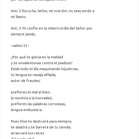
Ant. 2 Escucha, Señor, mi oración: no seas sordo a
mi llanto.
Ant. 3 Yo confío en la misericordia del Señor por
siempre jamás.
–salmo 51–
¿Por qué te gloría en la maldad
y te envalentonas contra el piadoso?
Estás todo el día maquinando injusticias,
tu lengua es navaja afilada,
autor de fraudes;
prefieres el mal al bien,
la mentira a la honradez;
prefieres las palabras corrosivas,
lengua embustera.
Pues Dios te destruirá para siempre,
te abatirá y te barrerá de tu tienda;
arrancará tus raíces
del suelo vital.