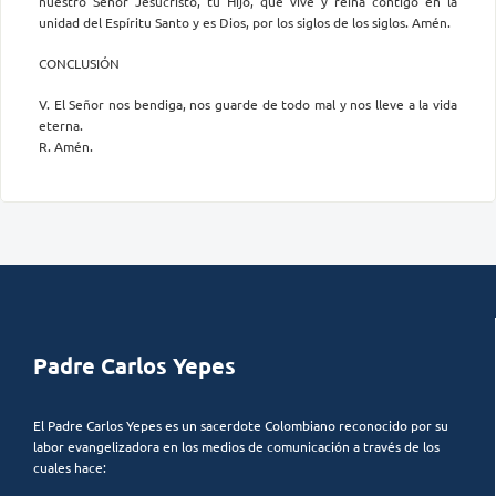
nuestro Señor Jesucristo, tu Hijo, que vive y reina contigo en la
unidad del Espíritu Santo y es Dios, por los siglos de los siglos. Amén.
CONCLUSIÓN
V. El Señor nos bendiga, nos guarde de todo mal y nos lleve a la vida
eterna.
R. Amén.
Padre Carlos Yepes
El Padre Carlos Yepes es un sacerdote Colombiano reconocido por su
labor evangelizadora en los medios de comunicación a través de los
cuales hace: