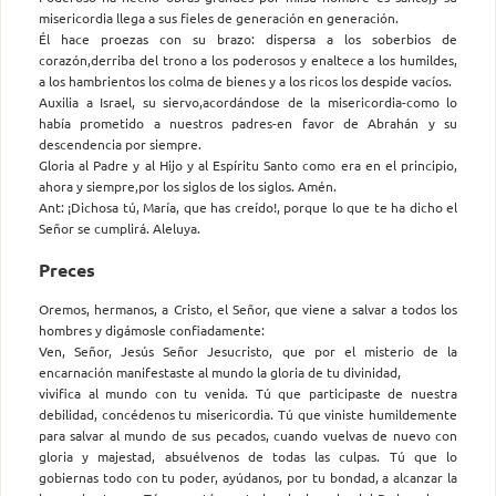
misericordia llega a sus fieles de generación en generación.
Él hace proezas con su brazo: dispersa a los soberbios de
corazón,derriba del trono a los poderosos y enaltece a los humildes,
a los hambrientos los colma de bienes y a los ricos los despide vacíos.
Auxilia a Israel, su siervo,acordándose de la misericordia-como lo
había prometido a nuestros padres-en favor de Abrahán y su
descendencia por siempre.
Gloria al Padre y al Hijo y al Espíritu Santo como era en el principio,
ahora y siempre,por los siglos de los siglos. Amén.
Ant: ¡Dichosa tú, María, que has creído!, porque lo que te ha dicho el
Señor se cumplirá. Aleluya.
Preces
Oremos, hermanos, a Cristo, el Señor, que viene a salvar a todos los
hombres y digámosle confiadamente:
Ven, Señor, Jesús Señor Jesucristo, que por el misterio de la
encarnación manifestaste al mundo la gloria de tu divinidad,
vivifica al mundo con tu venida. Tú que participaste de nuestra
debilidad, concédenos tu misericordia. Tú que viniste humildemente
para salvar al mundo de sus pecados, cuando vuelvas de nuevo con
gloria y majestad, absuélvenos de todas las culpas. Tú que lo
gobiernas todo con tu poder, ayúdanos, por tu bondad, a alcanzar la