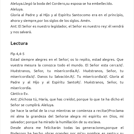
Aleluya.Llegó la boda del Cordero,su esposa se ha embellecido.
Aleluya.
Gloria al Padre y al Hijo y al Espíritu Santocomo era en el principio,
ahora y siempre,por los siglos de los siglos. Amén.
Ant: El Señor es nuestro legislador, el Señor es nuestro rey: él vendrá
y nos salvará.
Lectura
Flp 4,4-5
Estad siempre alegres en el Señor; os lo repito, estad alegres. Que
vuestra mesura la conozca todo el mundo. El Señor esta cerca.V/.
Muéstranos, Señor, tu misericordia.R/. Muéstranos, Señor, tu
misericordia.V/. Danos tu Salvación.R/. Tu misericordia.V/. Gloria al
Padre y al Hijo y al Espíritu SantoR/. Muéstranos, Señor, tu
misericordia.
Cántico Ev.
Ant: ¡Dichosa tú, María, que has creído!, porque lo que te ha dicho el
Señor se cumplirá. Aleluya.
(se hace la señal de la cruz mientras se comienza a recitar)Proclama
mi alma la grandeza del Señorse alegra mi espíritu en Dios, mi
salvador; porque ha mirado la humillación de su esclava.
Desde ahora me felicitarán todas las generaciones,porque el
Poderoso ha hecho obras grandes por mí:su nombre es santo,y su