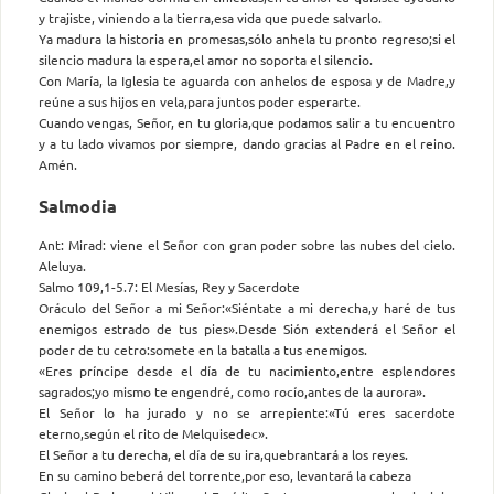
y trajiste, viniendo a la tierra,esa vida que puede salvarlo.
Ya madura la historia en promesas,sólo anhela tu pronto regreso;si el
silencio madura la espera,el amor no soporta el silencio.
Con María, la Iglesia te aguarda con anhelos de esposa y de Madre,y
reúne a sus hijos en vela,para juntos poder esperarte.
Cuando vengas, Señor, en tu gloria,que podamos salir a tu encuentro
y a tu lado vivamos por siempre, dando gracias al Padre en el reino.
Amén.
Salmodia
Ant: Mirad: viene el Señor con gran poder sobre las nubes del cielo.
Aleluya.
Salmo 109,1-5.7: El Mesías, Rey y Sacerdote
Oráculo del Señor a mi Señor:«Siéntate a mi derecha,y haré de tus
enemigos estrado de tus pies».Desde Sión extenderá el Señor el
poder de tu cetro:somete en la batalla a tus enemigos.
«Eres príncipe desde el día de tu nacimiento,entre esplendores
sagrados;yo mismo te engendré, como rocío,antes de la aurora».
El Señor lo ha jurado y no se arrepiente:«Tú eres sacerdote
eterno,según el rito de Melquisedec».
El Señor a tu derecha, el día de su ira,quebrantará a los reyes.
En su camino beberá del torrente,por eso, levantará la cabeza