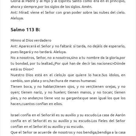
Gloria al Padre y al Hijo y al Espíritu Santo como era en el principio,
ahora y siempre,por los siglos de los siglos. Amén.
Ant: Mirad: viene el Señor con gran poder sobre las nubes del cielo.
Aleluya.
Salmo 113 B:
Himno al Dios verdadero
Ant: Aparecerá el Señor y no faltará: si tarda, no dejéis de esperarlo,
pues llegará y no tardará. Aleluya.
No a nosotros, Señor, no a nosotros,sino a tu nombre da la gloria,por
tu bondad, por tu lealtad.¿Por qué han de decir las naciones:»Dónde
está su Dios»?
Nuestro Dios está en el cielo,lo que quiere lo hace.Sus ídolos, en
cambio, son plata y oro,hechura de manos humanas:
Tienen boca, y no hablan;tienen ojos, y no ven;tienen orejas, y no
oyen; tienen nariz, y no huelen; tienen manos, y no tocan; tienen
pies, y no andan;no tiene voz su garganta:que sean igual los que los
hacen,cuantos confían en ellos.
Israel confía en el Señor:él es su auxilio y su escudo.La casa de Aarón
confía en el Señor:él es su auxilio y su escudo.Los fieles del Señor
confían en el Señor:él su auxilio y su escudo.
Que el Señor se acuerde de nosotros y nos bendiga,bendiga a la casa