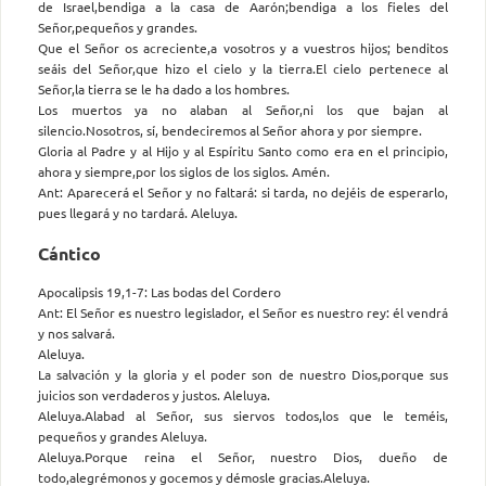
de Israel,bendiga a la casa de Aarón;bendiga a los fieles del
Señor,pequeños y grandes.
Que el Señor os acreciente,a vosotros y a vuestros hijos; benditos
seáis del Señor,que hizo el cielo y la tierra.El cielo pertenece al
Señor,la tierra se le ha dado a los hombres.
Los muertos ya no alaban al Señor,ni los que bajan al
silencio.Nosotros, sí, bendeciremos al Señor ahora y por siempre.
Gloria al Padre y al Hijo y al Espíritu Santo como era en el principio,
ahora y siempre,por los siglos de los siglos. Amén.
Ant: Aparecerá el Señor y no faltará: si tarda, no dejéis de esperarlo,
pues llegará y no tardará. Aleluya.
Cántico
Apocalipsis 19,1-7: Las bodas del Cordero
Ant: El Señor es nuestro legislador, el Señor es nuestro rey: él vendrá
y nos salvará.
Aleluya.
La salvación y la gloria y el poder son de nuestro Dios,porque sus
juicios son verdaderos y justos. Aleluya.
Aleluya.Alabad al Señor, sus siervos todos,los que le teméis,
pequeños y grandes Aleluya.
Aleluya.Porque reina el Señor, nuestro Dios, dueño de
todo,alegrémonos y gocemos y démosle gracias.Aleluya.