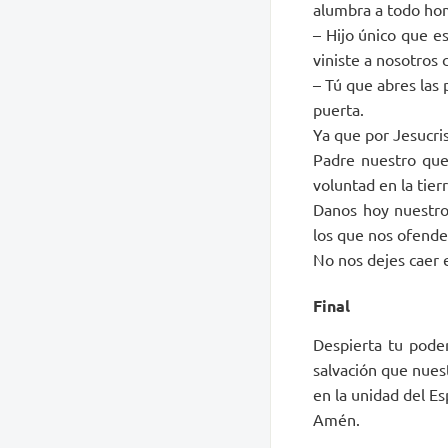
alumbra a todo homb
– Hijo único que e
viniste a nosotros
– Tú que abres las 
puerta.
Ya que por Jesucris
Padre nuestro que 
voluntad en la tier
Danos hoy nuestro
los que nos ofende
No nos dejes caer e
Final
Despierta tu poder
salvación que nuest
en la unidad del Esp
Amén.