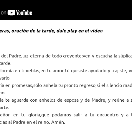
ras, oración de la tarde, dale play en el vide
o
a del Padre,luz eterna de todo creyente:ven y escucha la súplic
tarde.
mía en tinieblas,en tu amor tú quisiste ayudarlo y trajiste, vi
varlo.
ria en promesas,sólo anhela tu pronto regreso;si el silencio ma
io.
sia te aguarda con anhelos de esposa y de Madre, y reúne a s
arte.
eñor, en tu gloria,que podamos salir a tu encuentro y a 
ias al Padre en el reino. Amén.