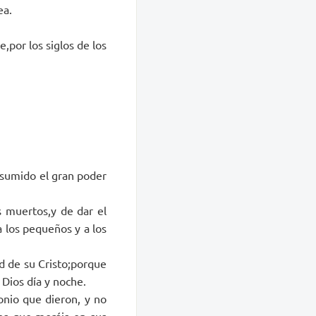
ea.
e,por los siglos de los
asumido el gran poder
s muertos,y de dar el
a los pequeños y a los
ad de su Cristo;porque
Dios día y noche.
onio que dieron, y no
los que moráis en sus