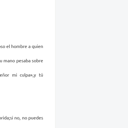
oso el hombre a quien
 tu mano pesaba sobre
Señor mi culpa»,y tú
rida;si no, no puedes