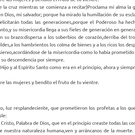
de la cruz mientras se comienza a recitar)Proclama mi alma la 
en Dios, mi salvador; porque ha mirado la humillación de su escl
licitarán todas las generaciones,porque el Poderoso ha hec
to,y su misericordia llega a sus fieles de generación en genera
n su brazo:dispersa a los soberbios de corazón,derriba del tr
ldes,a los hambrientos los colma de bienes y a los ricos los desp
su siervo,acordándose de la misericordia-como lo había prometid
 su descendencia por siempre.
 Hijo y al Espíritu Santo como era en el principio, ahora y siempr
re las mujeres y bendito el fruto de tu vientre.
o, luz resplandeciente, que prometieron los profetas a los que
le:
Cristo, Palabra de Dios, que en el principio creaste todas las cos
 nuestra naturaleza humana,ven y arráncanos de la muerte.