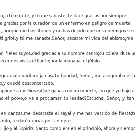
o, a ti te grité, y tú me sanaste; te daré gracias por siempre.
e gracias por la curación de un enfermo en peligro de muerte
r, porque me has librado y no has dejado que mis enemigos se r
 ti grité,y tú me sanaste.Señor, sacaste mi vida del abismo,me 
r, fieles suyos,dad gracias a su nombre santo;su cólera dura u
ecer nos visita el llanto;por la mañana, el júbilo.
guro:«no vacilaré jamás»Tu bondad, Señor, me aseguraba el ho
ro,y quedé desconcertado.
supliqué a mi Dios:«¿Qué ganas con mi muerte,con que yo baje a 
as el polvo,o va a proclamar tu lealtad?Escucha, Señor, y te
en danzas,me desataste el sayal y me has vestido de fiesta;t
s mío, te daré gracias por siempre.
 Hijo y al Espíritu Santo como era en el principio, ahora y siempr