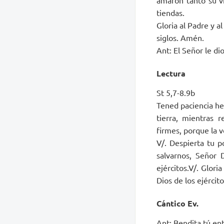
tiendas.
Gloria al Padre y al
siglos. Amén.
Ant: El Señor le dio
Lectura
St 5,7-8.9b
Tened paciencia her
tierra, mientras 
firmes, porque la v
V/. Despierta tu p
salvarnos, Señor D
ejércitos.V/. Glori
Dios de los ejército
Cántico Ev.
Ant: Bendita tú ent