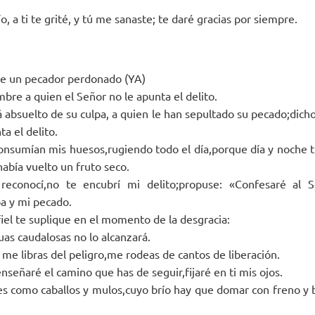
o, a ti te grité, y tú me sanaste; te daré gracias por siempre.
de un pecador perdonado (YA)
bre a quien el Señor no le apunta el delito.
á absuelto de su culpa, a quien le han sepultado su pecado;dich
ta el delito.
consumían mis huesos,rugiendo todo el día,porque día y noche
abía vuelto un fruto seco.
reconocí,no te encubrí mi delito;propuse: «Confesaré al 
a y mi pecado.
fiel te suplique en el momento de la desgracia:
guas caudalosas no lo alcanzará.
 me libras del peligro,me rodeas de cantos de liberación.
 enseñaré el camino que has de seguir,fijaré en ti mis ojos.
les como caballos y mulos,cuyo brío hay que domar con freno y b