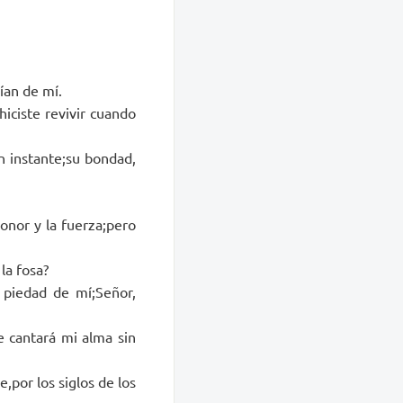
ían de mí.
hiciste revivir cuando
n instante;su bondad,
nor y la fuerza;pero
la fosa?
n piedad de mí;Señor,
e cantará mi alma sin
e,por los siglos de los