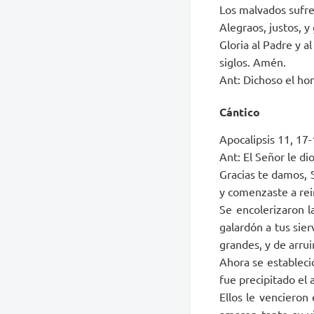
Los malvados sufre
Alegraos, justos, y
Gloria al Padre y al
siglos. Amén.
Ant: Dichoso el hom
Cántico
Apocalipsis 11, 17-
Ant: El Señor le dio
Gracias te damos, 
y comenzaste a rei
Se encolerizaron l
galardón a tus sier
grandes, y de arruin
Ahora se estableció
fue precipitado el
Ellos le vencieron
amaron tanto su vi