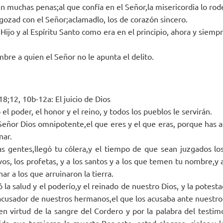
n muchas penas;al que confía en el Señor,la misericordia lo rod
 gozad con el Señor;aclamadlo, los de corazón sincero.
 Hijo y al Espíritu Santo como era en el principio, ahora y siempr
bre a quien el Señor no le apunta el delito.
18;12, 10b-12a: El juicio de Dios
 el poder, el honor y el reino, y todos los pueblos le servirán.
Señor Dios omnipotente,el que eres y el que eras, porque has 
nar.
as gentes,llegó tu cólera,y el tiempo de que sean juzgados lo
vos, los profetas, y a los santos y a los que temen tu nombre,y 
ar a los que arruinaron la tierra.
 la salud y el poderío,y el reinado de nuestro Dios, y la potest
 acusador de nuestros hermanos,el que los acusaba ante nuestro 
 en virtud de la sangre del Cordero y por la palabra del testim
da que temieran la muerte.Por esto, estad alegres, cielos,y 