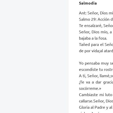
Salmodia
Ant: Señor, Dios mí
Salmo 29: Acción d
Te ensalzaré, Seño
Señor, Dios mío, a
bajaba a la fosa.
Tañed para el Seño
de por vida;al atard
Yo pensaba muy se
escondiste tu rost
A ti, Señor, llamé,
¿Te va a dar graci
socórreme.»
Cambiaste mi luto 
callarse.Señor, Dio
Gloria al Padre y al