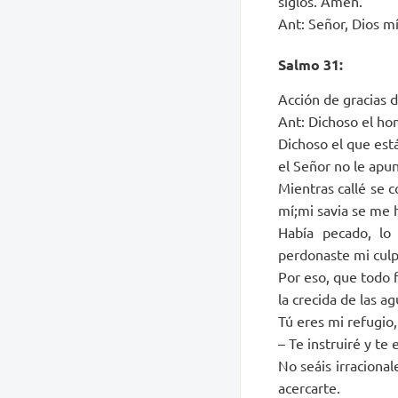
siglos. Amén.
Ant: Señor, Dios mí
Salmo 31:
Acción de gracias 
Ant: Dichoso el hom
Dichoso el que est
el Señor no le apun
Mientras callé se 
mí;mi savia se me h
Había pecado, lo 
perdonaste mi culp
Por eso, que todo 
la crecida de las a
Tú eres mi refugio,
– Te instruiré y te
No seáis irraciona
acercarte.