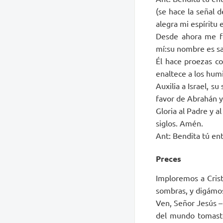
(se hace la señal 
alegra mi espíritu 
Desde ahora me fe
mí:su nombre es san
Él hace proezas co
enaltece a los humi
Auxilia a Israel, 
favor de Abrahán y
Gloria al Padre y al
siglos. Amén.
Ant: Bendita tú ent
Preces
Imploremos a Crist
sombras, y digámos
Ven, Señor Jesús – 
del mundo tomaste