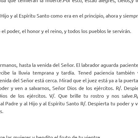
 Hijo y al Espíritu Santo como era en el principio, ahora y siempr
 el poder, el honor y el reino, y todos los pueblos le servirán.
manos, hasta la venida del Señor. El labrador aguarda paciente 
recibe la lluvia temprana y tardía. Tened paciencia también
enida del Señor está cerca. Mirad que el juez está ya a la puerta
oder y ven a salvarnos, Señor Dios de los ejércitos. R/. Despi
ios de los ejércitos. V/. Que brille tu rostro y nos salve.
a al Padre y al Hijo y al Espíritu Santo R/. Despierta tu poder y
s.
re las mujeres y bendito el fruto de tu vientre.