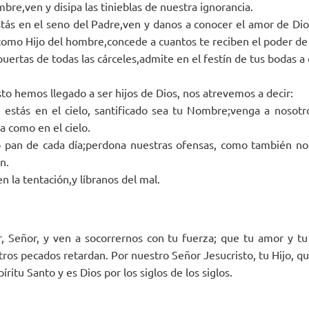
re,ven y disipa las tinieblas de nuestra ignorancia.
stás en el seno del Padre,ven y danos a conocer el amor de Dios
 como Hijo del hombre,concede a cuantos te reciben el poder de 
puertas de todas las cárceles,admite en el festín de tus bodas a
to hemos llegado a ser hijos de Dios, nos atrevemos a decir:
estás en el cielo, santificado sea tu Nombre;venga a nosotr
ra como en el cielo.
 pan de cada día;perdona nuestras ofensas, como también n
n.
n la tentación,y líbranos del mal.
, Señor, y ven a socorrernos con tu fuerza; que tu amor y t
ros pecados retardan. Por nuestro Señor Jesucristo, tu Hijo, qu
íritu Santo y es Dios por los siglos de los siglos.