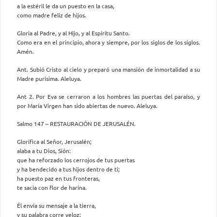
a la estéril le da un puesto en la casa,
como madre feliz de hijos.
Gloria al Padre, y al Hijo, y al Espíritu Santo.
Como era en el principio, ahora y siempre, por los siglos de los siglos.
Amén.
Ant. Subió Cristo al cielo y preparó una mansión de inmortalidad a su
Madre purísima. Aleluya.
Ant 2. Por Eva se cerraron a los hombres las puertas del paraíso, y
por María Virgen han sido abiertas de nuevo. Aleluya.
Salmo 147 – RESTAURACIÓN DE JERUSALÉN.
Glorifica al Señor, Jerusalén;
alaba a tu Dios, Sión:
que ha reforzado los cerrojos de tus puertas
y ha bendecido a tus hijos dentro de ti;
ha puesto paz en tus fronteras,
te sacia con flor de harina.
Él envía su mensaje a la tierra,
y su palabra corre veloz;