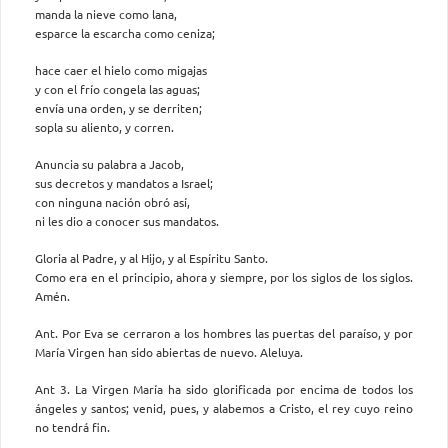
manda la nieve como lana,
esparce la escarcha como ceniza;
hace caer el hielo como migajas
y con el frío congela las aguas;
envía una orden, y se derriten;
sopla su aliento, y corren.
Anuncia su palabra a Jacob,
sus decretos y mandatos a Israel;
con ninguna nación obró así,
ni les dio a conocer sus mandatos.
Gloria al Padre, y al Hijo, y al Espíritu Santo.
Como era en el principio, ahora y siempre, por los siglos de los siglos.
Amén.
Ant. Por Eva se cerraron a los hombres las puertas del paraíso, y por
María Virgen han sido abiertas de nuevo. Aleluya.
Ant 3. La Virgen María ha sido glorificada por encima de todos los
ángeles y santos; venid, pues, y alabemos a Cristo, el rey cuyo reino
no tendrá fin.