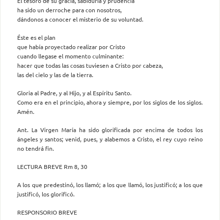
El tesoro de su gracia, sabiduría y prudencia
ha sido un derroche para con nosotros,
dándonos a conocer el misterio de su voluntad.
Éste es el plan
que había proyectado realizar por Cristo
cuando llegase el momento culminante:
hacer que todas las cosas tuviesen a Cristo por cabeza,
las del cielo y las de la tierra.
Gloria al Padre, y al Hijo, y al Espíritu Santo.
Como era en el principio, ahora y siempre, por los siglos de los siglos.
Amén.
Ant. La Virgen María ha sido glorificada por encima de todos los
ángeles y santos; venid, pues, y alabemos a Cristo, el rey cuyo reino
no tendrá fin.
LECTURA BREVE Rm 8, 30
A los que predestinó, los llamó; a los que llamó, los justificó; a los que
justificó, los glorificó.
RESPONSORIO BREVE