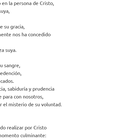
 en la persona de Cristo,
suya,
e su gracia,
ente nos ha concedido
za suya.
su sangre,
redención,
ecados.
cia, sabiduría y prudencia
e para con nosotros,
 el misterio de su voluntad.
o realizar por Cristo
 momento culminante: