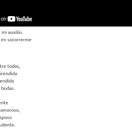
 mi auxilio.
a en socorrerme
tre todas,
rprendida
cendida
 bodas.
ente
 amoroso,
Esposo
rudente.