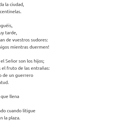
da la ciudad,
 centinelas.
uguéis,
uy tarde,
pan de vuestros sudores:
amigos mientras duermen!
el Señor son los hijos;
el fruto de las entrañas:
o de un guerrero
ntud.
que llena
do cuando litigue
n la plaza.