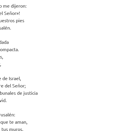
o me dijeron:
el Señor»!
uestros pies
salén.
dada
compacta.
s,
,
 de Israel,
re del Señor;
ibunales de justicia
vid.
rusalén:
 que te aman,
 tus muros,