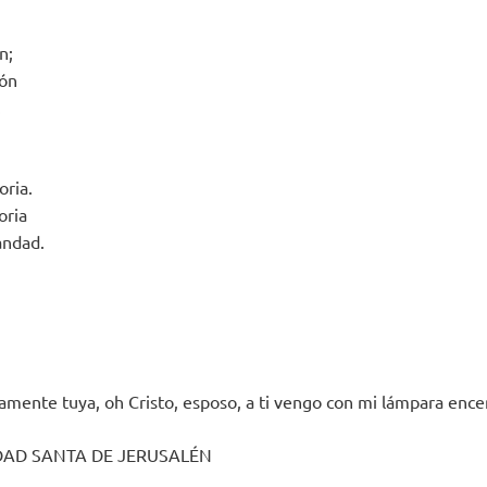
n;
ión
.
oria.
oria
iandad.
lamente tuya, oh Cristo, esposo, a ti vengo con mi lámpara ence
UDAD SANTA DE JERUSALÉN