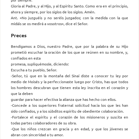
Gloria al Padre, y al Hijo, y al Espíritu Santo. Como era en el principio,
ahora y siempre, por los siglos de los siglos. Amén.
Ant. «No juzguéis y no seréis juzgados; con la medida con la que
midáis se os medirá a vosotros», dice el Señor.
Preces
Bendigamos a Dios, nuestro Padre, que por la palabra de su Hijo
prometió escuchar la oración de los que se reúnen en su nombre, y,
confiados en esta
promesa, supliquémosle, diciendo:
Escucha a tu pueblo, Señor.
-Señor, tú que en la montaña del Sinaí diste a conocer tu ley por
medio de Moisés y la perfeccionaste luego por Cristo, has que todos
los hombres descubran que tienen esta ley inscrita en el corazón y
que la deben
guardar para hacer efectiva la alianza que has hecho con ellos.
-Concede a los superiores fraternal solicitud hacia los que les han
sido confiados, y a los súbditos espíritu de obediente colaboración.
-Fortalece el espíritu y el corazón de los misioneros y suscita en
todas partes colaboradores de su obra.
-Que los niños crezcan en gracia y en edad, y que los jóvenes se
abran con sinceridad a tu amor.