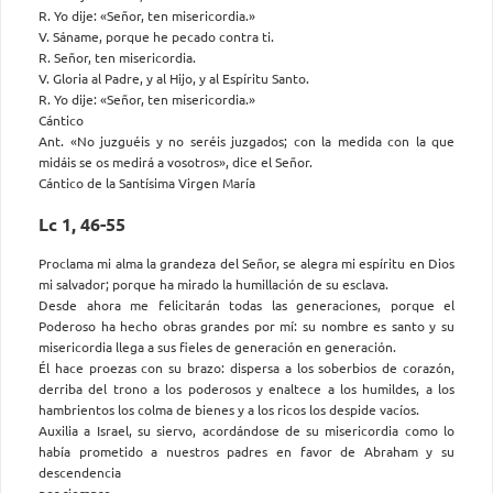
R. Yo dije: «Señor, ten misericordia.»
V. Sáname, porque he pecado contra ti.
R. Señor, ten misericordia.
V. Gloria al Padre, y al Hijo, y al Espíritu Santo.
R. Yo dije: «Señor, ten misericordia.»
Cántico
Ant. «No juzguéis y no seréis juzgados; con la medida con la que
midáis se os medirá a vosotros», dice el Señor.
Cántico de la Santísima Virgen María
Lc 1, 46-55
Proclama mi alma la grandeza del Señor, se alegra mi espíritu en Dios
mi salvador; porque ha mirado la humillación de su esclava.
Desde ahora me felicitarán todas las generaciones, porque el
Poderoso ha hecho obras grandes por mí: su nombre es santo y su
misericordia llega a sus fieles de generación en generación.
Él hace proezas con su brazo: dispersa a los soberbios de corazón,
derriba del trono a los poderosos y enaltece a los humildes, a los
hambrientos los colma de bienes y a los ricos los despide vacíos.
Auxilia a Israel, su siervo, acordándose de su misericordia como lo
había prometido a nuestros padres en favor de Abraham y su
descendencia
por siempre.