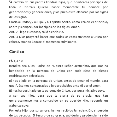
“A cambio de tus padres tendrás hijos, que nombrarás príncipes de
toda la tierra,» Quiero hacer memorable tu nombre por
generaciones y generaciones, y los pueblos te alabarán por los siglos
de los siglos.
Gloria al Padre, y al Hijo, y al Espíritu Santo. Como era en el principio,
ahora y siempre, por los siglos de los siglos. Amén.
Ant. 2 Llega el esposo, salid a recibirlo.
Ant. 3 Dios proyectó hacer que todas las cosas tuviesen a Cristo por
cabeza, cuando llegase el momento culminante.
Cántico
Ef. 1,3-10
Bendito sea Dios, Padre de Nuestro Señor Jesucristo, que nos ha
bendecido en la persona de Cristo con toda clase de bienes
espirituales y celestiales.
Él nos eligió en la persona de Cristo, antes de crear el mundo, para
que fuésemos consagrados e irreprochables ante él por el amor.
Él nos ha destinado en la persona de Cristo, por pura iniciativa suya,
a ser sus hijos, para que la gloria de su gracia, que tan
generosamente nos a concedido en su querido Hijo, redunde en
alabanza suya.
Por este Hijo, por su sangre, hemos recibido la redención, el perdón
de los pecados. El tesoro de su gracia, sabiduría y prudencia ha sido