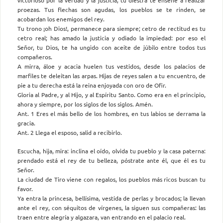
proezas. Tus flechas son agudas, los pueblos se te rinden, se
acobardan los enemigos del rey.
Tu trono ¡oh Dios!, permanece para siempre; cetro de rectitud es tu
cetro real; has amado la justicia y odiado la impiedad: por eso el
Señor, tu Dios, te ha ungido con aceite de júbilo entre todos tus
compañeros.
A mirra, áloe y acacia huelen tus vestidos, desde los palacios de
marfiles te deleitan las arpas. Hijas de reyes salen a tu encuentro, de
pie a tu derecha está la reina enjoyada con oro de Ofir.
Gloria al Padre, y al Hijo, y al Espíritu Santo. Como era en el principio,
ahora y siempre, por los siglos de los siglos. Amén.
Ant. 1 Eres el más bello de los hombres, en tus labios se derrama la
gracia.
Ant. 2 Llega el esposo, salid a recibirlo.
Escucha, hija, mira: inclina el oído, olvida tu pueblo y la casa paterna:
prendado está el rey de tu belleza, póstrate ante él, que él es tu
Señor.
La ciudad de Tiro viene con regalos, los pueblos más ricos buscan tu
favor.
Ya entra la princesa, bellísima, vestida de perlas y brocados; la llevan
ante el rey, con séquitos de vírgenes, la siguen sus compañeras: las
traen entre alegría y algazara, van entrando en el palacio real.