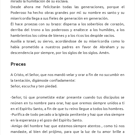
mirado la humillación de su esclava.
Desde ahora me felicitarán todas las generaciones, porque el
Poderoso ha hecho obras grandes por mí: su nombre es santo y su
misericordia llega a sus fieles de generación en generación.
Él hace proezas con su brazo: dispersa a los soberbios de corazón,
derriba del trono a los poderosos y enaltece a los humildes, a los
hambrientos los colma de bienes y a los ricos los despide vacíos.
Auxilia a Israel, su siervo, acordándose de su misericordia como lo
había prometido a nuestros padres en favor de Abraham y su
descendencia por siempre, por los siglos de los siglos. Amén.
Preces
A Cristo, el Señor, que nos mandó velar y orar a fin de no sucumbir en
la tentación, digámosle confiadamente:
Señor, escucha y ten piedad.
-Señor, tú que prometiste estar presente cuando tus discípulos se
reúnen en tu nombre para orar, haz que oremos siempre unidos a ti
en el Espíritu Santo, a fin de que tu reino llegue a todos los hombres.
-Purifica de todo pecado a la Iglesia penitente y haz que viva siempre
en la esperanza y el gozo del Espíritu Santo.
-Amigo del hombre haz que estemos siempre atentos , como tú nos
mandaste, al bien del prójimo, para que la luz de tu amor brille a