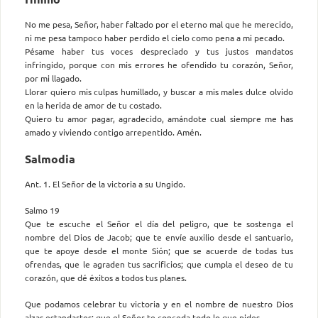
No me pesa, Señor, haber faltado por el eterno mal que he merecido,
ni me pesa tampoco haber perdido el cielo como pena a mi pecado.
Pésame haber tus voces despreciado y tus justos mandatos
infringido, porque con mis errores he ofendido tu corazón, Señor,
por mi llagado.
Llorar quiero mis culpas humillado, y buscar a mis males dulce olvido
en la herida de amor de tu costado.
Quiero tu amor pagar, agradecido, amándote cual siempre me has
amado y viviendo contigo arrepentido. Amén.
Salmodia
Ant. 1. El Señor de la victoria a su Ungido.
Salmo 19
Que te escuche el Señor el día del peligro, que te sostenga el
nombre del Dios de Jacob; que te envíe auxilio desde el santuario,
que te apoye desde el monte Sión; que se acuerde de todas tus
ofrendas, que le agraden tus sacrificios; que cumpla el deseo de tu
corazón, que dé éxitos a todos tus planes.
Que podamos celebrar tu victoria y en el nombre de nuestro Dios
alzar estandartes; que el Señor te conceda todo lo que pides.