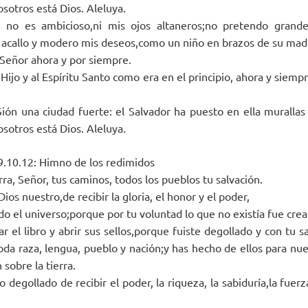
sotros está Dios. Aleluya.
n no es ambicioso,ni mis ojos altaneros;no pretendo grand
 acallo y modero mis deseos,como un niño en brazos de su mad
 Señor ahora y por siempre.
 Hijo y al Espíritu Santo como era en el principio, ahora y siempr
ón una ciudad fuerte: el Salvador ha puesto en ella murallas y
sotros está Dios. Aleluya.
,9.10.12: Himno de los redimidos
rra, Señor, tus caminos, todos los pueblos tu salvación.
ios nuestro,de recibir la gloria, el honor y el poder,
do el universo;porque por tu voluntad lo que no existía fue crea
r el libro y abrir sus sellos,porque fuiste degollado y con tu 
da raza, lengua, pueblo y nación;y has hecho de ellos para nue
 sobre la tierra.
 degollado de recibir el poder, la riqueza, la sabiduría,la fuerza