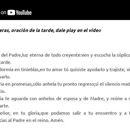
ras, oración de la tarde, dale play en el vide
o
a del Padre,luz eterna de todo creyente:ven y escucha la súplic
tarde.
mía en tinieblas,en tu amor tú quisiste ayudarlo y trajiste, vi
varlo.
ria en promesas,sólo anhela tu pronto regreso;si el silencio ma
io.
sia te aguarda con anhelos de esposa y de Madre, y reúne a s
arte.
eñor, en tu gloria,que podamos salir a tu encuentro y a 
ias al Padre en el reino. Amén.