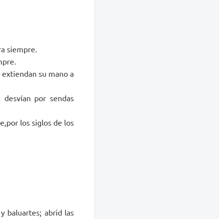
ra siempre.
mpre.
os extiendan su mano a
e desvían por sendas
e,por los siglos de los
 baluartes; abrid las