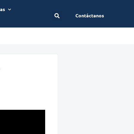
ias
Contáctanos
4