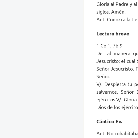
Gloria al Padre y al
siglos. Amén.
Ant: Conozca la tie
Lectura breve
1 Co 1, 7b-9
De tal manera qu
Jesucristo; el cual
Señor Jesucristo. F
Señor.
V/. Despierta tu p
salvarnos, Señor 
ejércitos.V/. Glori
Dios de los ejército
Cántico Ev.
Ant: No cohabitaban