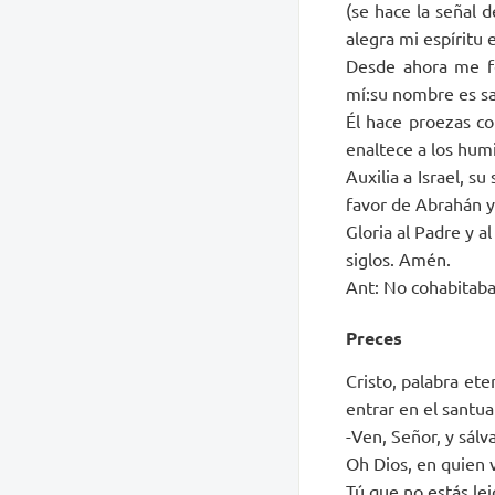
(se hace la señal 
alegra mi espíritu 
Desde ahora me fe
mí:su nombre es san
Él hace proezas co
enaltece a los humi
Auxilia a Israel, 
favor de Abrahán y
Gloria al Padre y al
siglos. Amén.
Ant: No cohabitaban
Preces
Cristo, palabra ete
entrar en el santua
-Ven, Señor, y sálv
Oh Dios, en quien 
Tú que no estás le