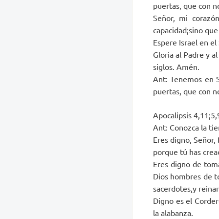
puertas, que con no
Señor, mi corazó
capacidad;sino que
Espere Israel en el
Gloria al Padre y al
siglos. Amén.
Ant: Tenemos en Si
puertas, que con no
Apocalipsis 4,11;5
Ant: Conozca la tie
Eres digno, Señor, D
porque tú has crea
Eres digno de toma
Dios hombres de to
sacerdotes,y reinan
Digno es el Cordero
la alabanza.