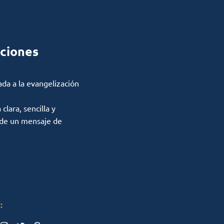
ciones
ada a la evangelización
lara, sencilla y
 de un mensaje de
: