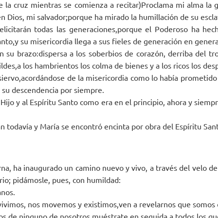
de la cruz mientras se comienza a recitar)Proclama mi alma la 
en Dios, mi salvador;porque ha mirado la humillación de su escla
licitarán todas las generaciones,porque el Poderoso ha hec
to,y su misericordia llega a sus fieles de generación en genera
n su brazo:dispersa a los soberbios de corazón, derriba del tr
ldes,a los hambrientos los colma de bienes y a los ricos los desp
su siervo,acordándose de la misericordia como lo había prometid
 su descendencia por siempre.
 Hijo y al Espíritu Santo como era en el principio, ahora y siempr
 todavía y María se encontró encinta por obra del Espíritu Sant
rna, ha inaugurado un camino nuevo y vivo, a través del velo de
rio; pidámosle, pues, con humildad:
anos.
vivimos, nos movemos y existimos,ven a revelarnos que somos e
jos de ninguno de nosotros,muéstrate en seguida a todos los qu