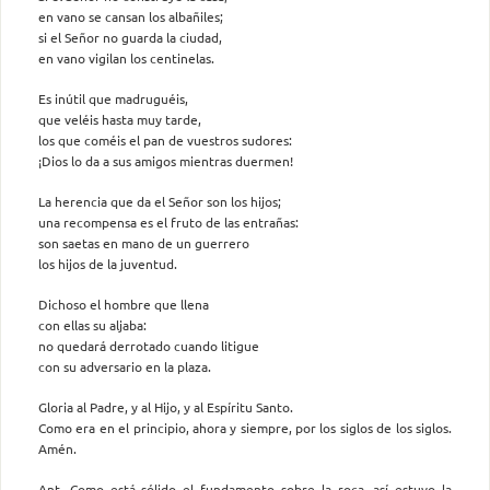
en vano se cansan los albañiles;
si el Señor no guarda la ciudad,
en vano vigilan los centinelas.
Es inútil que madruguéis,
que veléis hasta muy tarde,
los que coméis el pan de vuestros sudores:
¡Dios lo da a sus amigos mientras duermen!
La herencia que da el Señor son los hijos;
una recompensa es el fruto de las entrañas:
son saetas en mano de un guerrero
los hijos de la juventud.
Dichoso el hombre que llena
con ellas su aljaba:
no quedará derrotado cuando litigue
con su adversario en la plaza.
Gloria al Padre, y al Hijo, y al Espíritu Santo.
Como era en el principio, ahora y siempre, por los siglos de los siglos.
Amén.
Ant. Como está sólido el fundamento sobre la roca, así estuvo la