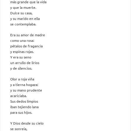
más grande que la vida
y que la muerte.
Dulce su casa,
y su marido en ella
se contemplaba.
Era su amor de madre
como una rosa:
pétalos de fragancia
y espinas rojas.
Y era su seno
un arrullo de lirios
y de silencios.
Olor a roja viña
y a tierna hogaza:
y su mano prudente
acariciaba.
Sus dedos limpios
iban tejiendo lana
para sus hijos.
Y Dios desde su cielo
se sonreía,