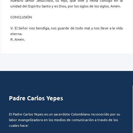
nuestro Señor Jesucristo, tu Hijo, que vive y reina contigo en la
unidad del Espíritu Santo y es Dios, por los siglos de los siglos. Amén.
CONCLUSIÓN
V. El Señor nos bendiga, nos guarde de todo mal y nos lleve a la vida
eterna.
R. Amén.
Padre Carlos Yepes
El Padre Carlos Yepes es un sacerdote Colombiano reconocido por su
labor evangelizadora en los medios de comunicación a través de los
cuales hace: