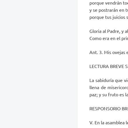
porque vendrán tod
y se postrarán en 
porque tus juicios 
Gloria al Padre, y al
Como era en el prin
Ant. 3. Mis ovejas 
LECTURA BREVE St
La sabiduría que v
llena de misericor
paz; y su fruto es la
RESPONSORIO BR
V. En la asamblea l