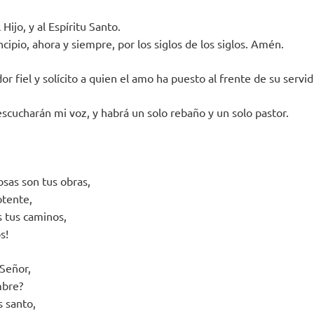
 Hijo, y al Espíritu Santo.
cipio, ahora y siempre, por los siglos de los siglos. Amén.
or fiel y solícito a quien el amo ha puesto al frente de su serv
escucharán mi voz, y habrá un solo rebaño y un solo pastor.
osas son tus obras,
otente,
s tus caminos,
s!
Señor,
mbre?
s santo,