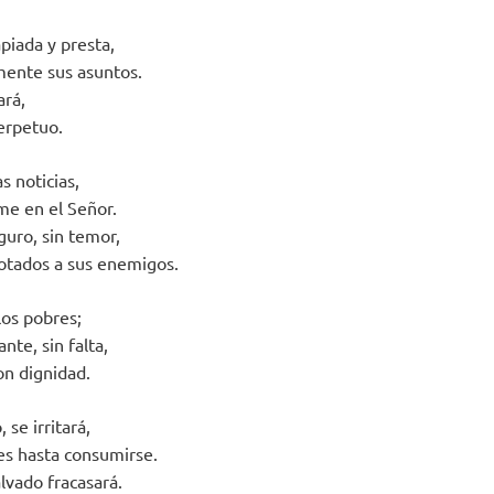
piada y presta,
mente sus asuntos.
ará,
erpetuo.
s noticias,
me en el Señor.
guro, sin temor,
otados a sus enemigos.
los pobres;
nte, sin falta,
con dignidad.
 se irritará,
tes hasta consumirse.
lvado fracasará.