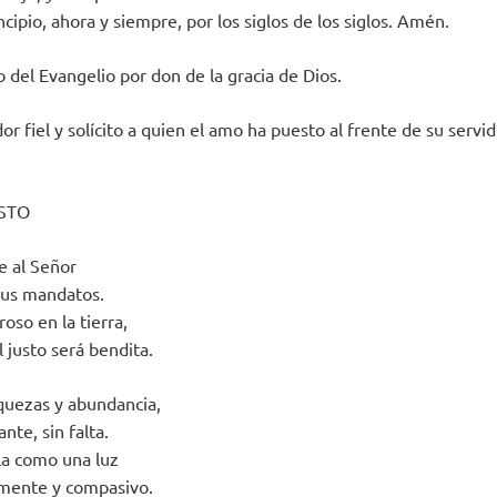
cipio, ahora y siempre, por los siglos de los siglos. Amén.
o del Evangelio por don de la gracia de Dios.
or fiel y solícito a quien el amo ha puesto al frente de su serv
USTO
e al Señor
sus mandatos.
roso en la tierra,
 justo será bendita.
iquezas y abundancia,
nte, sin falta.
lla como una luz
lemente y compasivo.