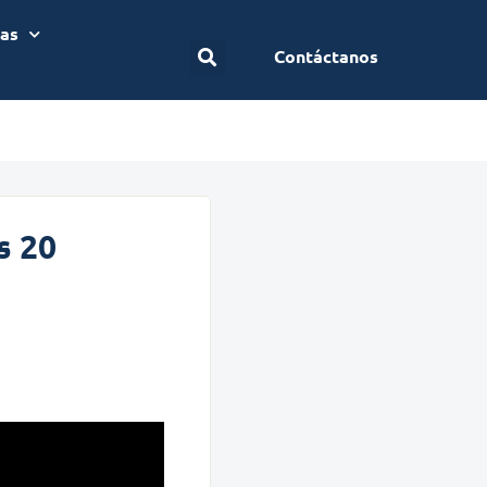
ias
Contáctanos
s 20