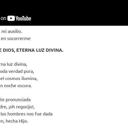
 mi auxilio.
a en socorrerme
 DIOS, ETERNA LUZ DIVINA.
na luz divina,
toda verdad pura,
 el cosmos ilumina,
en noche oscura.
te pronunciada
re, ¡oh regocijo!,
 los hombres nos fue dada
n, hecha Hijo.