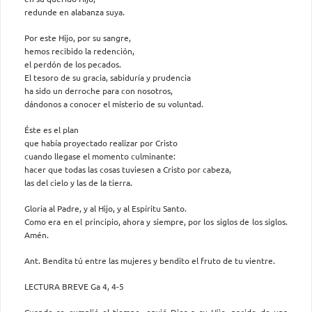
redunde en alabanza suya.
Por este Hijo, por su sangre,
hemos recibido la redención,
el perdón de los pecados.
El tesoro de su gracia, sabiduría y prudencia
ha sido un derroche para con nosotros,
dándonos a conocer el misterio de su voluntad.
Éste es el plan
que había proyectado realizar por Cristo
cuando llegase el momento culminante:
hacer que todas las cosas tuviesen a Cristo por cabeza,
las del cielo y las de la tierra.
Gloria al Padre, y al Hijo, y al Espíritu Santo.
Como era en el principio, ahora y siempre, por los siglos de los siglos.
Amén.
Ant. Bendita tú entre las mujeres y bendito el fruto de tu vientre.
LECTURA BREVE Ga 4, 4-5
Cuando se cumplió el tiempo, envió Dios a su Hijo, nacido de una