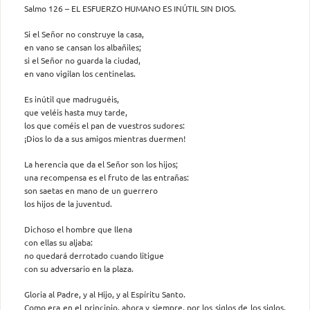
Salmo 126 – EL ESFUERZO HUMANO ES INÚTIL SIN DIOS.
Si el Señor no construye la casa,
en vano se cansan los albañiles;
si el Señor no guarda la ciudad,
en vano vigilan los centinelas.
Es inútil que madruguéis,
que veléis hasta muy tarde,
los que coméis el pan de vuestros sudores:
¡Dios lo da a sus amigos mientras duermen!
La herencia que da el Señor son los hijos;
una recompensa es el fruto de las entrañas:
son saetas en mano de un guerrero
los hijos de la juventud.
Dichoso el hombre que llena
con ellas su aljaba:
no quedará derrotado cuando litigue
con su adversario en la plaza.
Gloria al Padre, y al Hijo, y al Espíritu Santo.
Como era en el principio, ahora y siempre, por los siglos de los siglos.