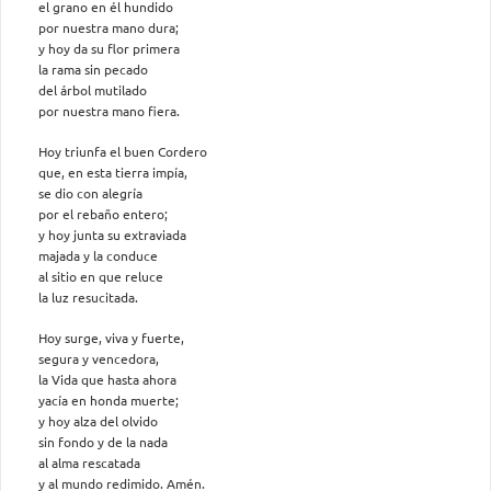
el grano en él hundido
por nuestra mano dura;
y hoy da su flor primera
la rama sin pecado
del árbol mutilado
por nuestra mano fiera.
Hoy triunfa el buen Cordero
que, en esta tierra impía,
se dio con alegría
por el rebaño entero;
y hoy junta su extraviada
majada y la conduce
al sitio en que reluce
la luz resucitada.
Hoy surge, viva y fuerte,
segura y vencedora,
la Vida que hasta ahora
yacía en honda muerte;
y hoy alza del olvido
sin fondo y de la nada
al alma rescatada
y al mundo redimido. Amén.