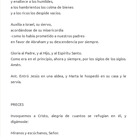
y enaltece a los humildes,
a los hambrientos los colma de bienes
y a los ricos los despide vacíos.
Auxilia a Israel, su siervo,
acordándose de su misericordia
-como lo había prometido a nuestros padres-
en favor de Abraham y su descendencia por siempre.
Gloria al Padre, y al Hijo, y al Espíritu Santo.
Como era en el principio, ahora y siempre, por los siglos de los siglos.
Amén.
Ant. Entró Jesús en una aldea, y Marta le hospedó en su casa y le
servía.
PRECES
Invoquemos a Cristo, alegría de cuantos se refugian en él, y
digámosle:
Míranos y escúchanos, Señor.