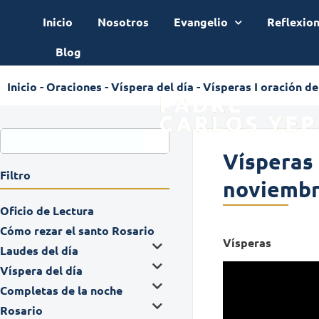
Inicio
Nosotros
Evangelio
Reflexio
Blog
Inicio
-
Oraciones
-
Víspera del día
-
Vísperas I oración d
Vísperas 
Filtro
noviembr
Oficio de Lectura
Cómo rezar el santo Rosario
Vísperas
Laudes del día
Víspera del día
Completas de la noche
Rosario