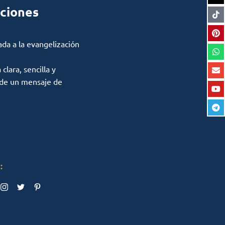
ciones
ada a la evangelización
lara, sencilla y
 de un mensaje de
: