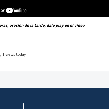
ras, oración de la tarde, dale play en el vide
o
s
, 1 views today