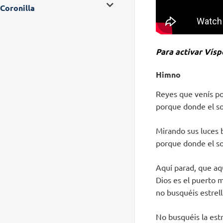
Coronilla
Para activar Víspe
H
imno
Reyes que venís por
porque donde el sol
Mirando sus luces b
porque donde el sol
Aquí parad, que aqu
Dios es el puerto m
no busquéis estrell
No busquéis la estr