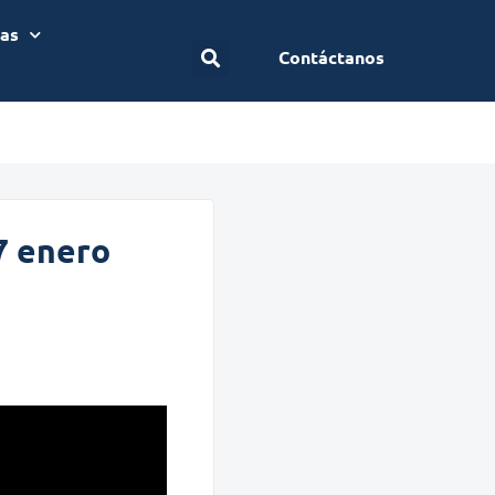
ias
Contáctanos
07 enero