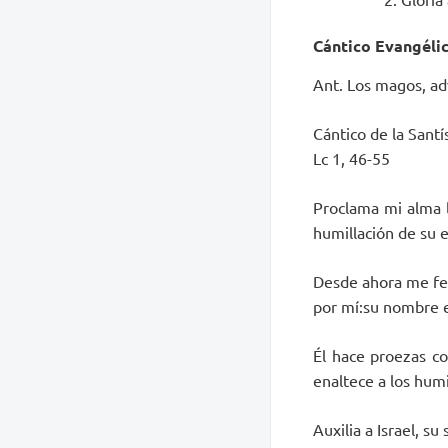
C
ántico Evangéli
Ant. Los magos, ad
Cántico de la Sant
Lc 1, 46-55
Proclama mi alma l
humillación de su e
Desde ahora me fel
por mí:su nombre es
Él hace proezas co
enaltece a los humi
Auxilia a Israel, 