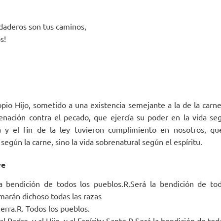
rdaderos son tus caminos,
s!
opio Hijo, sometido a una existencia semejante a la de la carne
nación contra el pecado, que ejercía su poder en la vida se
 y el fin de la ley tuvieron cumplimiento en nosotros, qu
egún la carne, sino la vida sobrenatural según el espíritu.
ve
a bendición de todos los pueblos.R.Será la bendición de tod
marán dichoso todas las razas
tierra.R. Todos los pueblos.
al Padre, y al Hijo, y al Espíritu Santo.R.Será la bendición de to