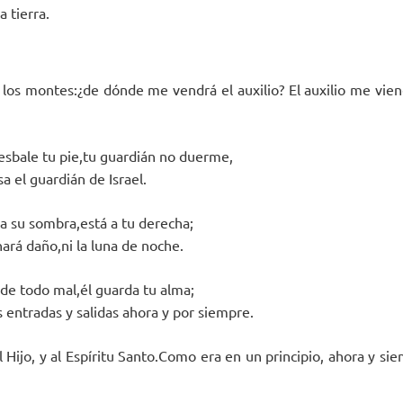
a tierra.
 los montes:¿de dónde me vendrá el auxilio? El auxilio me vien
esbale tu pie,tu guardián no duerme,
 el guardián de Israel.
 a su sombra,está a tu derecha;
 hará daño,ni la luna de noche.
 de todo mal,él guarda tu alma;
 entradas y salidas ahora y por siempre.
al Hijo, y al Espíritu Santo.Como era en un principio, ahora y si