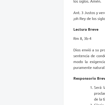
los siglos. Amén.
Ant. 3 Justos y ve
¡oh Rey de los siglo
L
ectura Breve
Rm 8, 3b-4
Dios envió a su pr
sentencia de conde
modo la exigencia
puramente natural s
R
esponsorio Bre
Será l
procla
de la 
Gloria 