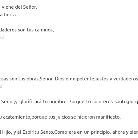
e viene del Señor,
a tierra.
rdaderos son tus caminos,
s!
osas son tus obras,Señor, Dios omnipotente,justos y verdaderos
s!
Señor,y glorificará tu nombre Porque tú solo eres santo,por
u acatamiento,porque tus juicios se hicieron manifiesto.
al Hijo, y al Espíritu Santo.Como era en un principio, ahora y si