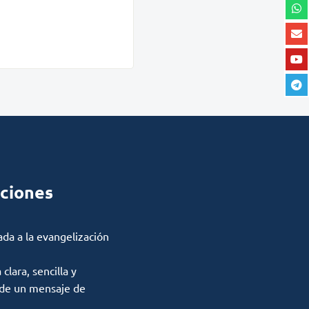
ciones
ada a la evangelización
lara, sencilla y
 de un mensaje de