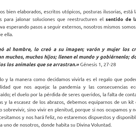
os bien elaborados, escritos utópicos, posturas ilusorias, está 
s para jalonar soluciones que reestructuren el
sentido de l
iva esperando pasos a seguir externos, nosotros mismos somos
e ella.
ó al hombre, lo creó a su imagen; varón y mujer los cr
n muchos, muchos hijos; llenen el mundo y gobiérnenlo; d
dos los animales que se arrastran.»
Génesis 1, 27-28
lo y la manera como decidamos vivirla es el regalo que pode
lidad que nos aqueja: la pandemia y las consecuencias ec
raído; el duelo por la pérdida de seres queridos, la falta de con
as y la escasez de los abrazos, debemos equiparnos de un kit
o sobrevivir, sino vivir en plenitud, porque si nos ocupamos y 
esitamos y nos hará feliz, no estaremos dispuestos y disponibl
da uno de nosotros, donde habita su Divina Voluntad.