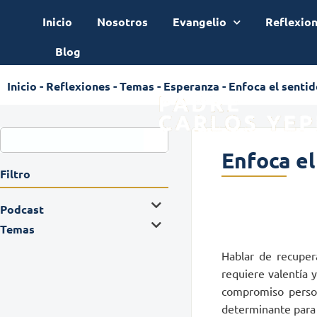
Inicio
Nosotros
Evangelio
Reflexio
Blog
Inicio
-
Reflexiones
-
Temas
-
Esperanza
-
Enfoca el sentid
Enfoca el
Filtro
Podcast
Temas
Hablar de recupera
requiere valentía 
compromiso person
determinante para 