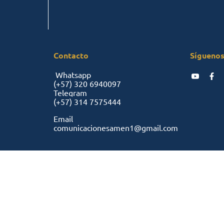
Contacto
Síguenos
Whatsapp
(+57)
320 6940097
Telegram
(+57)
314 7575444
Email
comunicacionesamen1@gmail.com
cordia
 y condiciones
Políticas de privacidad