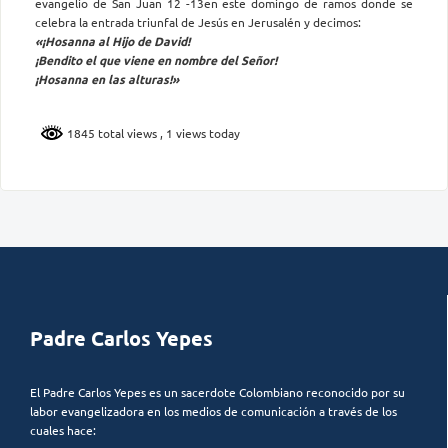
evangelio de San Juan 12 -13en este domingo de ramos donde se
celebra la entrada triunfal de Jesús en Jerusalén y decimos:
«¡Hosanna al Hijo de David!
¡Bendito el que viene en nombre del Señor!
¡Hosanna en las alturas!»
1845 total views
, 1 views today
Padre Carlos Yepes
El Padre Carlos Yepes es un sacerdote Colombiano reconocido por su
labor evangelizadora en los medios de comunicación a través de los
cuales hace: