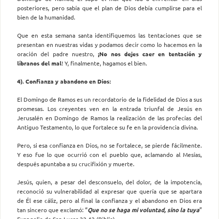
posteriores, pero sabía que el plan de Dios debía cumplirse para el
bien de la humanidad.
Que en esta semana santa identifiquemos las tentaciones que se
presentan en nuestras vidas y podamos decir como lo hacemos en la
oración del padre nuestro,
¡No nos dejes caer en tentación y
líbranos del mal
! Y, finalmente, hagamos el bien.
4). Confianza y abandono en Dios:
El Domingo de Ramos es un recordatorio de la fidelidad de Dios a sus
promesas. Los creyentes ven en la entrada triunfal de Jesús en
Jerusalén en Domingo de Ramos la realización de las profecías del
Antiguo Testamento, lo que fortalece su fe en la providencia divina.
Pero, si esa confianza en Dios, no se fortalece, se pierde fácilmente.
Y eso fue lo que ocurrió con el pueblo que, aclamando al Mesías,
después apuntaba a su crucifixión y muerte.
Jesús, quien, a pesar del desconsuelo, del dolor, de la impotencia,
reconoció su vulnerabilidad al expresar que quería que se apartara
de Él ese cáliz, pero al final la confianza y el abandono en Dios era
tan sincero que exclamó: “
Que no se haga mi voluntad, sino la tuya
”
Evangelio de San Lucas 22,42 (Biblia)