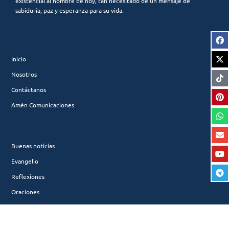
existencial al hombre de hoy, tan necesitado de un mensaje de
sabiduría, paz y esperanza para su vida.
Inicio
Nosotros
Contáctanos
Amén Comunicaciones
Buenas noticias
Evangelio
Reflexiones
Oraciones
Santo Rosario
Coronilla Divina Misericordia